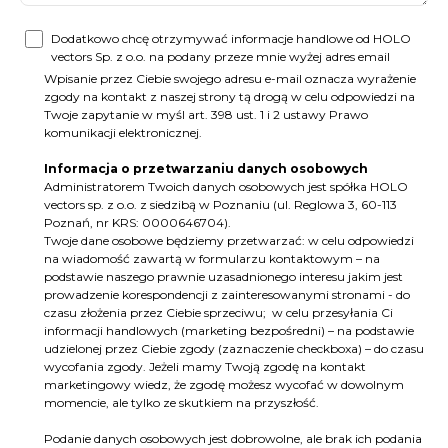
Dodatkowo chcę otrzymywać informacje handlowe od HOLO
vectors Sp. z o.o. na podany przeze mnie wyżej adres email
Wpisanie przez Ciebie swojego adresu e-mail oznacza wyrażenie
zgody na kontakt z naszej strony tą drogą w celu odpowiedzi na
Twoje zapytanie w myśl art. 398 ust. 1 i 2 ustawy Prawo
komunikacji elektronicznej.
Informacja o przetwarzaniu danych osobowych
Administratorem Twoich danych osobowych jest spółka HOLO
vectors sp. z o.o. z siedzibą w Poznaniu (ul. Reglowa 3, 60-113
Poznań, nr KRS: 0000646704).
Twoje dane osobowe będziemy przetwarzać: w celu odpowiedzi
na wiadomość zawartą w formularzu kontaktowym – na
podstawie naszego prawnie uzasadnionego interesu jakim jest
prowadzenie korespondencji z zainteresowanymi stronami - do
czasu złożenia przez Ciebie sprzeciwu; w celu przesyłania Ci
informacji handlowych (marketing bezpośredni) – na podstawie
udzielonej przez Ciebie zgody (zaznaczenie checkboxa) – do czasu
wycofania zgody. Jeżeli mamy Twoją zgodę na kontakt
marketingowy wiedz, że zgodę możesz wycofać w dowolnym
momencie, ale tylko ze skutkiem na przyszłość.
Podanie danych osobowych jest dobrowolne, ale brak ich podania