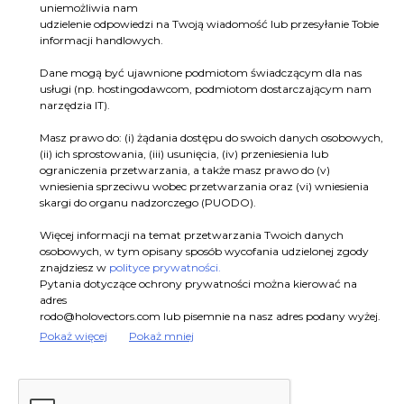
uniemożliwia nam
udzielenie odpowiedzi na Twoją wiadomość lub przesyłanie Tobie
informacji handlowych.
Dane mogą być ujawnione podmiotom świadczącym dla nas
usługi (np. hostingodawcom, podmiotom dostarczającym nam
narzędzia IT).
Masz prawo do: (i) żądania dostępu do swoich danych osobowych,
(ii) ich sprostowania, (iii) usunięcia, (iv) przeniesienia lub
ograniczenia przetwarzania, a także masz prawo do (v)
wniesienia sprzeciwu wobec przetwarzania oraz (vi) wniesienia
skargi do organu nadzorczego (PUODO).
Więcej informacji na temat przetwarzania Twoich danych
osobowych, w tym opisany sposób wycofania udzielonej zgody
znajdziesz w
polityce prywatności.
Pytania dotyczące ochrony prywatności można kierować na
adres
rodo@holovectors.com
lub pisemnie na nasz adres podany wyżej.
Pokaż więcej
Pokaż mniej