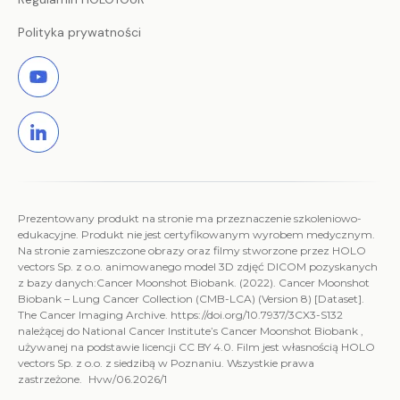
Polityka prywatności
Prezentowany produkt na stronie ma przeznaczenie szkoleniowo-
edukacyjne. Produkt nie jest certyfikowanym wyrobem medycznym.
Na stronie zamieszczone obrazy oraz filmy stworzone przez HOLO
vectors Sp. z o.o. animowanego model 3D zdjęć DICOM pozyskanych
z bazy danych:Cancer Moonshot Biobank. (2022). Cancer Moonshot
Biobank – Lung Cancer Collection (CMB-LCA) (Version 8) [Dataset].
The Cancer Imaging Archive. https://doi.org/10.7937/3CX3-S132
należącej do National Cancer Institute’s Cancer Moonshot Biobank ,
używanej na podstawie licencji CC BY 4.0. Film jest własnością HOLO
vectors Sp. z o.o. z siedzibą w Poznaniu. Wszystkie prawa
zastrzeżone. Hvw/06.2026/1